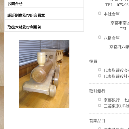
お問合せ
TEL 075-933-11
本社倉庫
認証制度及び組合員章
京都市南区久世
取扱木材及び利用例
TEL 075-9
八幡倉庫
京都府八幡市野
役員
代表取締役
代表取締役
取引銀行
京都銀行 七
三菱東京UFJ
営業品目