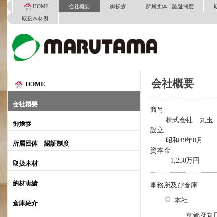
HOME
会社概要
御挨拶
所属団体 認証制度
取扱木材例
会社概要
HOME
会社概要
商号
株式会社 丸玉
御挨拶
設立
昭和49年8月
所属団体 認証制度
資本金
1,250万円
取扱木材
納材実績
事務所及び倉庫
本社
倉庫紹介
京都府向日市森